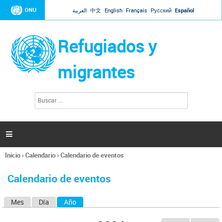
Jump to navigation
ONU
العربية
中文
English
Français
Русский
Español
Refugiados y
migrantes
B
F
u
o
s
r
c
a
m
r

u
l
Inicio
›
Calendario
›
Calendario de eventos
a
Se
r
encuentra
i
Calendario de eventos
usted
o
aquí
d
Mes
Día
Año
(solapa activa)
S
e
b
o