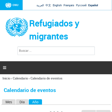
Jump to navigation
ONU
العربية
中文
English
Français
Русский
Español
Refugiados y
migrantes
B
F
u
o
s
r
c
a
m
r

u
l
Inicio
›
Calendario
›
Calendario de eventos
a
Se
r
encuentra
i
Calendario de eventos
usted
o
aquí
d
Mes
Día
Año
(solapa activa)
S
e
b
o