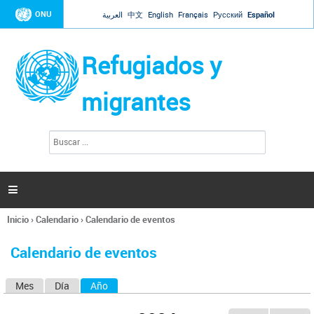
Jump to navigation
ONU
العربية
中文
English
Français
Русский
Español
Refugiados y
migrantes
B
F
u
o
s
r
c
a
m
r

u
l
Inicio
›
Calendario
›
Calendario de eventos
a
Se
r
encuentra
i
Calendario de eventos
usted
o
aquí
d
Mes
Día
Año
(solapa activa)
S
e
b
o