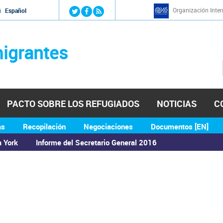
Jump to navigation
Organización Inter
й
Español
igrantes
PACTO SOBRE LOS REFUGIADOS
NOTICIAS
C
as
Recopilación
Negociaciones
Documentos [EN]
a York
Informe del Secretario General 2016