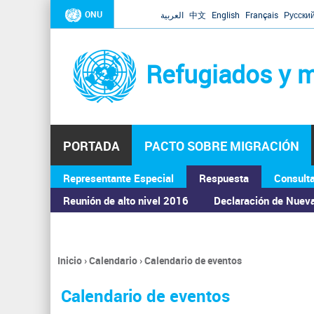
ONU
العربية
中文
English
Français
Русски
Refugiados y m
PORTADA
PACTO SOBRE MIGRACIÓN
Representante Especial
Respuesta
Consult
ASAMBLEA GENERAL
Reunión de alto nivel 2016
Declaración de Nuev
Inicio
›
Calendario
›
Calendario de eventos
Se
encuentra
Calendario de eventos
usted