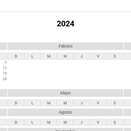
2024
Febrero
D
L
M
M
J
V
S
5
12
19
26
Mayo
D
L
M
M
J
V
S
Agosto
D
L
M
M
J
V
S