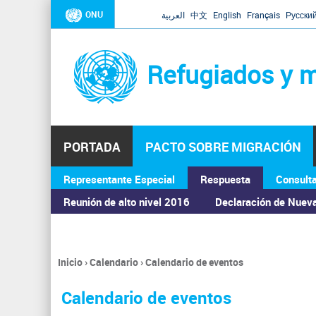
ONU
العربية
中文
English
Français
Русски
Refugiados y m
PORTADA
PACTO SOBRE MIGRACIÓN
Representante Especial
Respuesta
Consult
ASAMBLEA GENERAL
Reunión de alto nivel 2016
Declaración de Nuev
Inicio
›
Calendario
›
Calendario de eventos
Se
encuentra
Calendario de eventos
usted