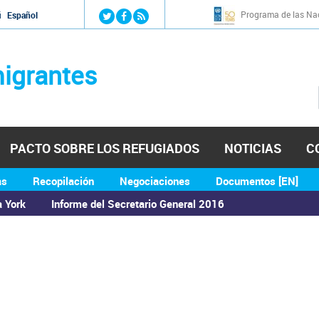
Jump to navigation
Programa de las Nac
й
Español
igrantes
PACTO SOBRE LOS REFUGIADOS
NOTICIAS
C
as
Recopilación
Negociaciones
Documentos [EN]
a York
Informe del Secretario General 2016