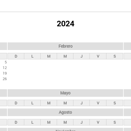
2024
Febrero
D
L
M
M
J
V
S
5
12
19
26
Mayo
D
L
M
M
J
V
S
Agosto
D
L
M
M
J
V
S