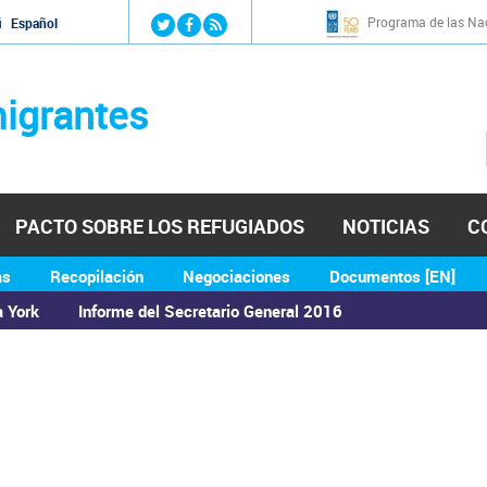
Jump to navigation
Programa de las Nac
й
Español
igrantes
PACTO SOBRE LOS REFUGIADOS
NOTICIAS
C
as
Recopilación
Negociaciones
Documentos [EN]
a York
Informe del Secretario General 2016