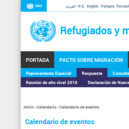
ONU
العربية
中文
English
Français
Русски
Refugiados y m
PORTADA
PACTO SOBRE MIGRACIÓN
Representante Especial
Respuesta
Consult
ASAMBLEA GENERAL
Reunión de alto nivel 2016
Declaración de Nuev
Inicio
›
Calendario
›
Calendario de eventos
Se
encuentra
Calendario de eventos
usted