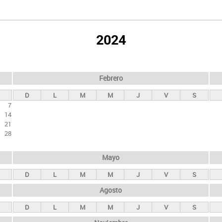
2024
Febrero
D
L
M
M
J
V
S
7
14
21
28
Mayo
D
L
M
M
J
V
S
Agosto
D
L
M
M
J
V
S