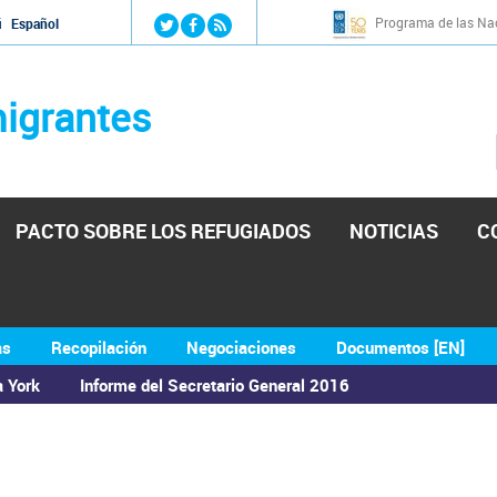
Jump to navigation
Programa de las Nac
й
Español
igrantes
PACTO SOBRE LOS REFUGIADOS
NOTICIAS
C
as
Recopilación
Negociaciones
Documentos [EN]
a York
Informe del Secretario General 2016