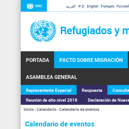
ONU
العربية
中文
English
Français
Русски
Refugiados y m
PORTADA
PACTO SOBRE MIGRACIÓN
ASAMBLEA GENERAL
Representante Especial
Respuesta
Consult
Reunión de alto nivel 2016
Declaración de Nuev
Inicio
›
Calendario
›
Calendario de eventos
Se
encuentra
Calendario de eventos
usted