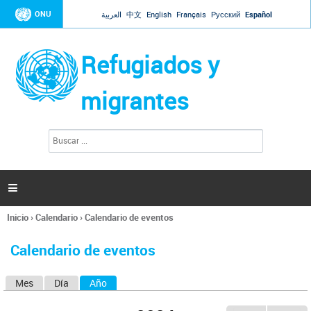
Jump to navigation
ONU
العربية
中文
English
Français
Русский
Español
Refugiados y
migrantes
B
F
u
o
s
r
c
a
m
r

u
l
Inicio
›
Calendario
›
Calendario de eventos
a
Se
r
encuentra
i
Calendario de eventos
usted
o
aquí
d
Mes
Día
Año
(solapa activa)
S
e
b
o