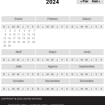
ú
2024
« Prev
Next »
l
s
a
q
p
u
e
a
Enero
Febrero
Marzo
d
s
a
D
L
M
M
J
V
S
D
L
M
M
J
V
S
D
L
M
M
J
V
S
p
1
2
3
4
5
6
7
8
9
10
11
12
13
14
r
15
16
17
18
19
20
21
i
22
23
24
25
26
27
28
29
30
n
Abril
Mayo
Junio
c
i
D
L
M
M
J
V
S
D
L
M
M
J
V
S
D
L
M
M
J
V
S
p
Julio
Agosto
Septiembre
a
D
L
M
M
J
V
S
D
L
M
M
J
V
S
D
L
M
M
J
V
S
l
e
Octubre
Noviembre
Diciembre
s
D
L
M
M
J
V
S
D
L
M
M
J
V
S
D
L
M
M
J
V
S
COPYRIGHT © 2026 UNITED NATIONS