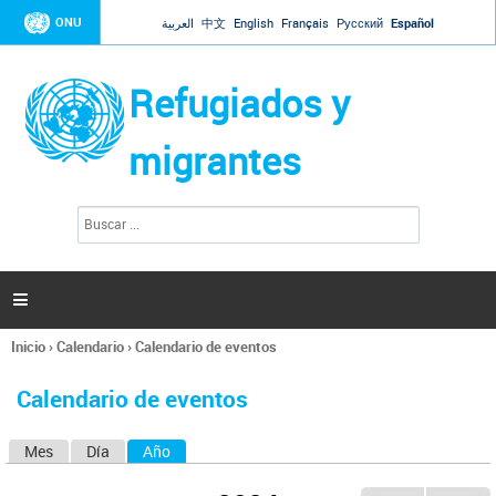
Jump to navigation
ONU
العربية
中文
English
Français
Русский
Español
Refugiados y
migrantes
B
F
u
o
s
r
c
a
m
r

u
l
Inicio
›
Calendario
›
Calendario de eventos
a
Se
r
encuentra
i
Calendario de eventos
usted
o
aquí
d
Mes
Día
Año
(solapa activa)
S
e
b
o