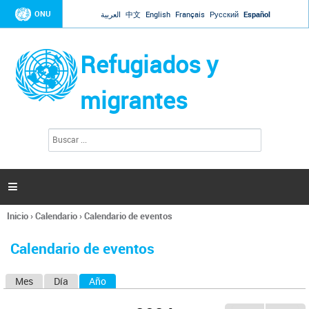
Jump to navigation
ONU
العربية
中文
English
Français
Русский
Español
Refugiados y
migrantes
B
F
u
o
s
r
c
a
m
r

u
l
Inicio
›
Calendario
›
Calendario de eventos
a
Se
r
encuentra
i
Calendario de eventos
usted
o
aquí
d
Mes
Día
Año
(solapa activa)
S
e
b
o