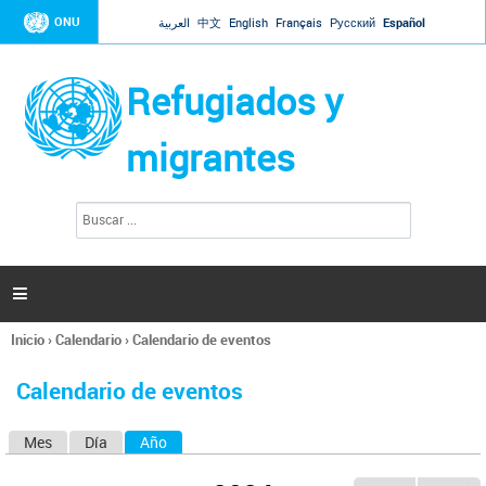
Jump to navigation
ONU
العربية
中文
English
Français
Русский
Español
Refugiados y
migrantes
B
F
u
o
s
r
c
a
m
r

u
l
Inicio
›
Calendario
›
Calendario de eventos
a
Se
r
encuentra
i
Calendario de eventos
usted
o
aquí
d
Mes
Día
Año
(solapa activa)
S
e
b
o