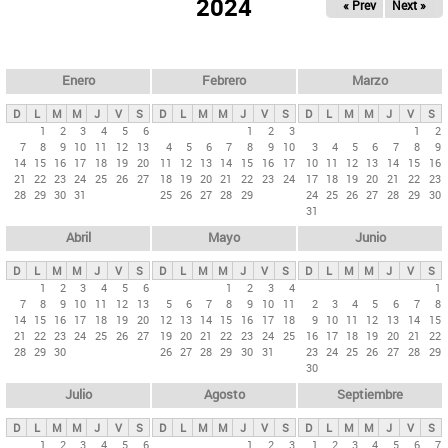
ú
2024
« Prev
Next »
l
s
a
q
p
u
e
a
Enero
Febrero
Marzo
d
s
a
D
L
M
M
J
V
S
D
L
M
M
J
V
S
D
L
M
M
J
V
S
p
1
2
3
4
5
6
1
2
3
1
2
7
8
9
10
11
12
13
4
5
6
7
8
9
10
3
4
5
6
7
8
9
r
14
15
16
17
18
19
20
11
12
13
14
15
16
17
10
11
12
13
14
15
16
i
21
22
23
24
25
26
27
18
19
20
21
22
23
24
17
18
19
20
21
22
23
28
29
30
31
25
26
27
28
29
24
25
26
27
28
29
30
n
31
c
Abril
Mayo
Junio
i
p
D
L
M
M
J
V
S
D
L
M
M
J
V
S
D
L
M
M
J
V
S
1
2
3
4
5
6
1
2
3
4
1
a
7
8
9
10
11
12
13
5
6
7
8
9
10
11
2
3
4
5
6
7
8
l
14
15
16
17
18
19
20
12
13
14
15
16
17
18
9
10
11
12
13
14
15
21
22
23
24
25
26
27
19
20
21
22
23
24
25
16
17
18
19
20
21
22
e
28
29
30
26
27
28
29
30
31
23
24
25
26
27
28
29
s
30
Julio
Agosto
Septiembre
D
L
M
M
J
V
S
D
L
M
M
J
V
S
D
L
M
M
J
V
S
1
2
3
4
5
6
1
2
3
1
2
3
4
5
6
7