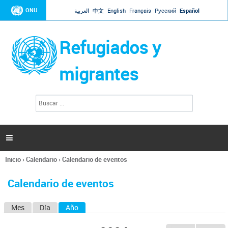
Jump to navigation
ONU
العربية
中文
English
Français
Русский
Español
Refugiados y
migrantes
B
F
u
o
s
r
c
a
m
r

u
l
Inicio
›
Calendario
›
Calendario de eventos
a
Se
r
encuentra
i
Calendario de eventos
usted
o
aquí
d
Mes
Día
Año
(solapa activa)
S
e
b
o