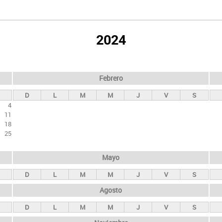
2024
Febrero
D
L
M
M
J
V
S
4
11
18
25
Mayo
D
L
M
M
J
V
S
Agosto
D
L
M
M
J
V
S