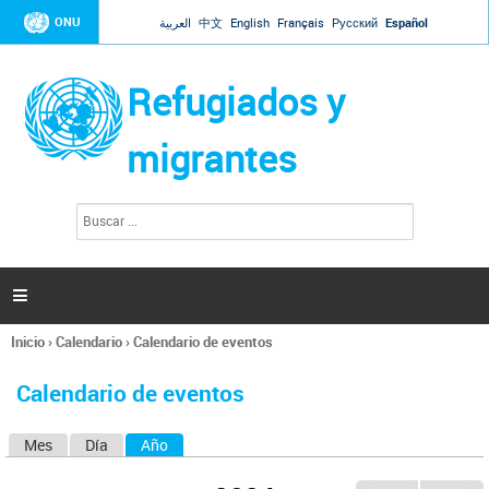
Jump to navigation
ONU
العربية
中文
English
Français
Русский
Español
Refugiados y
migrantes
B
F
u
o
s
r
c
a
m
r

u
l
Inicio
›
Calendario
›
Calendario de eventos
a
Se
r
encuentra
i
Calendario de eventos
usted
o
aquí
d
Mes
Día
Año
(solapa activa)
S
e
b
o