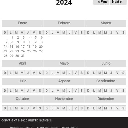
ú
2024
« Prev
Next »
l
s
a
q
p
u
e
a
Enero
Febrero
Marzo
d
s
a
D
L
M
M
J
V
S
D
L
M
M
J
V
S
D
L
M
M
J
V
S
p
1
2
3
4
5
6
7
8
9
10
11
12
13
r
14
15
16
17
18
19
20
i
21
22
23
24
25
26
27
28
29
30
31
n
Abril
Mayo
Junio
c
i
D
L
M
M
J
V
S
D
L
M
M
J
V
S
D
L
M
M
J
V
S
p
Julio
Agosto
Septiembre
a
D
L
M
M
J
V
S
D
L
M
M
J
V
S
D
L
M
M
J
V
S
l
e
Octubre
Noviembre
Diciembre
s
D
L
M
M
J
V
S
D
L
M
M
J
V
S
D
L
M
M
J
V
S
COPYRIGHT © 2026 UNITED NATIONS