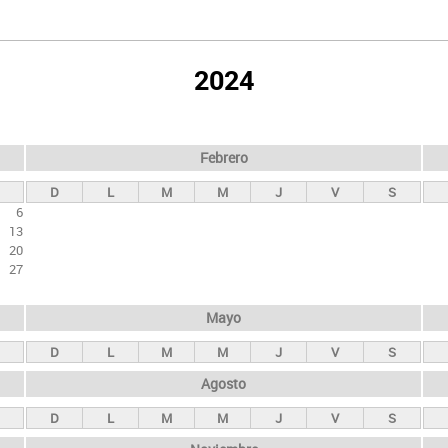
2024
Febrero
D
L
M
M
J
V
S
6
13
20
27
Mayo
D
L
M
M
J
V
S
Agosto
D
L
M
M
J
V
S