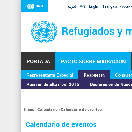
ONU
العربية
中文
English
Français
Русски
Refugiados y m
PORTADA
PACTO SOBRE MIGRACIÓN
Representante Especial
Respuesta
Consult
ASAMBLEA GENERAL
Reunión de alto nivel 2016
Declaración de Nuev
Inicio
›
Calendario
›
Calendario de eventos
Se
encuentra
Calendario de eventos
usted