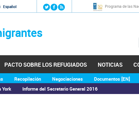
Jump to navigation
Programa de las Nac
й
Español
igrantes
PACTO SOBRE LOS REFUGIADOS
NOTICIAS
C
as
Recopilación
Negociaciones
Documentos [EN]
a York
Informe del Secretario General 2016