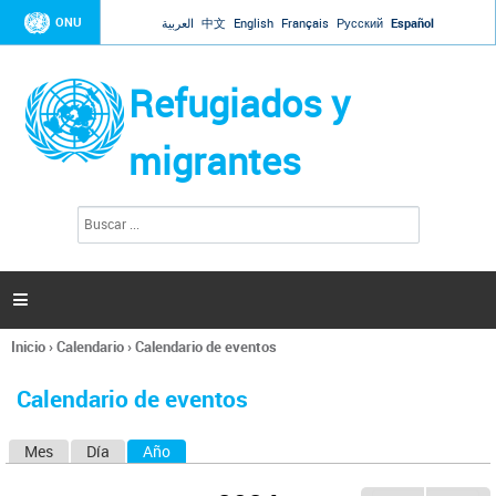
Jump to navigation
ONU
العربية
中文
English
Français
Русский
Español
Refugiados y
migrantes
B
F
u
o
s
r
c
a
m
r

u
l
Inicio
›
Calendario
›
Calendario de eventos
a
Se
r
encuentra
i
Calendario de eventos
usted
o
aquí
d
Mes
Día
Año
(solapa activa)
S
e
b
o