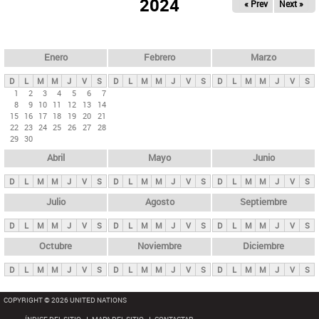
ú
2024
« Prev
Next »
l
s
a
q
p
u
e
a
Enero
Febrero
Marzo
d
s
a
D
L
M
M
J
V
S
D
L
M
M
J
V
S
D
L
M
M
J
V
S
p
1
2
3
4
5
6
7
8
9
10
11
12
13
14
r
15
16
17
18
19
20
21
i
22
23
24
25
26
27
28
29
30
n
Abril
Mayo
Junio
c
i
D
L
M
M
J
V
S
D
L
M
M
J
V
S
D
L
M
M
J
V
S
p
Julio
Agosto
Septiembre
a
D
L
M
M
J
V
S
D
L
M
M
J
V
S
D
L
M
M
J
V
S
l
e
Octubre
Noviembre
Diciembre
s
D
L
M
M
J
V
S
D
L
M
M
J
V
S
D
L
M
M
J
V
S
COPYRIGHT © 2026 UNITED NATIONS