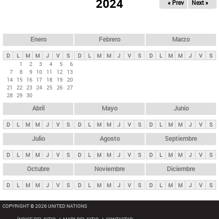
ú
2024
« Prev
Next »
l
s
a
q
p
u
e
a
Enero
Febrero
Marzo
d
s
a
D
L
M
M
J
V
S
D
L
M
M
J
V
S
D
L
M
M
J
V
S
p
1
2
3
4
5
6
7
8
9
10
11
12
13
r
14
15
16
17
18
19
20
i
21
22
23
24
25
26
27
28
29
30
n
Abril
Mayo
Junio
c
i
D
L
M
M
J
V
S
D
L
M
M
J
V
S
D
L
M
M
J
V
S
p
Julio
Agosto
Septiembre
a
D
L
M
M
J
V
S
D
L
M
M
J
V
S
D
L
M
M
J
V
S
l
e
Octubre
Noviembre
Diciembre
s
D
L
M
M
J
V
S
D
L
M
M
J
V
S
D
L
M
M
J
V
S
COPYRIGHT © 2026 UNITED NATIONS