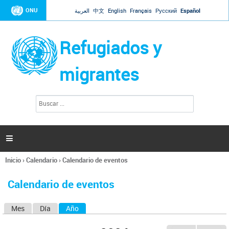
Jump to navigation
ONU
العربية
中文
English
Français
Русский
Español
Refugiados y
migrantes
B
F
u
o
s
r
c
a
m
r

u
l
Inicio
›
Calendario
›
Calendario de eventos
a
Se
r
encuentra
i
Calendario de eventos
usted
o
aquí
d
Mes
Día
Año
(solapa activa)
S
e
b
o