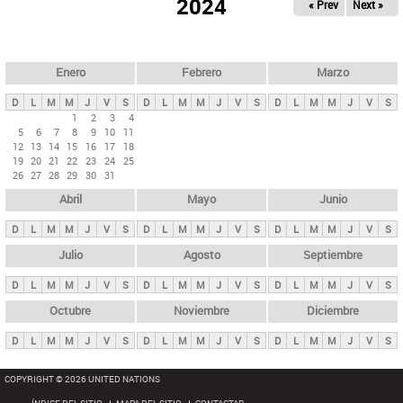
ú
2024
« Prev
Next »
l
s
a
q
p
u
e
a
Enero
Febrero
Marzo
d
s
a
D
L
M
M
J
V
S
D
L
M
M
J
V
S
D
L
M
M
J
V
S
p
1
2
3
4
5
6
7
8
9
10
11
r
12
13
14
15
16
17
18
i
19
20
21
22
23
24
25
26
27
28
29
30
31
n
Abril
Mayo
Junio
c
i
D
L
M
M
J
V
S
D
L
M
M
J
V
S
D
L
M
M
J
V
S
p
Julio
Agosto
Septiembre
a
D
L
M
M
J
V
S
D
L
M
M
J
V
S
D
L
M
M
J
V
S
l
e
Octubre
Noviembre
Diciembre
s
D
L
M
M
J
V
S
D
L
M
M
J
V
S
D
L
M
M
J
V
S
COPYRIGHT © 2026 UNITED NATIONS