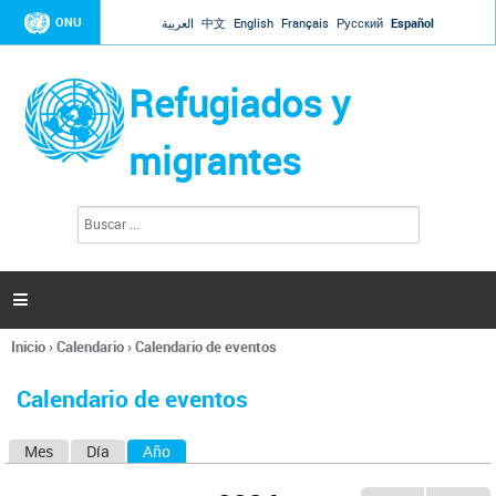
Jump to navigation
ONU
العربية
中文
English
Français
Русский
Español
Refugiados y
migrantes
B
F
u
o
s
r
c
a
m
r

u
l
Inicio
›
Calendario
›
Calendario de eventos
a
Se
r
encuentra
i
Calendario de eventos
usted
o
aquí
d
Mes
Día
Año
(solapa activa)
S
e
b
o