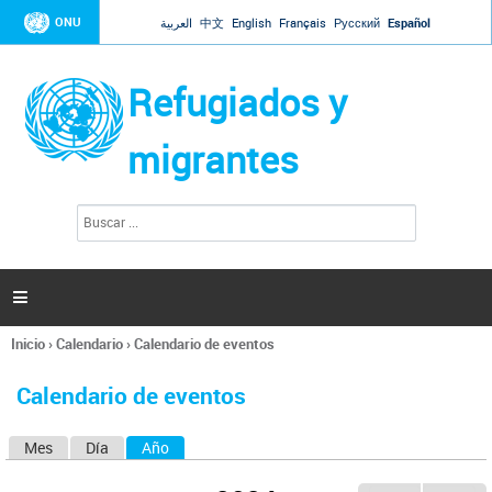
Jump to navigation
ONU
العربية
中文
English
Français
Русский
Español
Refugiados y
migrantes
B
F
u
o
s
r
c
a
m
r

u
l
Inicio
›
Calendario
›
Calendario de eventos
a
Se
r
encuentra
i
Calendario de eventos
usted
o
aquí
d
Mes
Día
Año
(solapa activa)
S
e
b
o