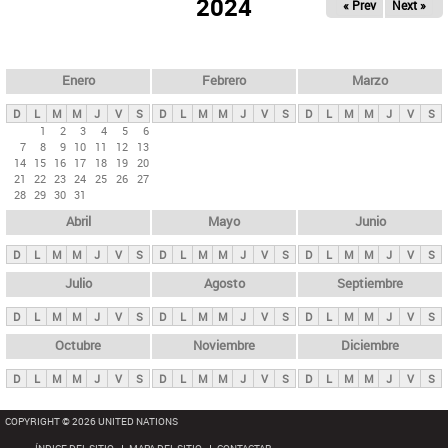
ú
2024
« Prev
Next »
l
s
a
q
p
u
e
a
Enero
Febrero
Marzo
d
s
a
D
L
M
M
J
V
S
D
L
M
M
J
V
S
D
L
M
M
J
V
S
p
1
2
3
4
5
6
7
8
9
10
11
12
13
r
14
15
16
17
18
19
20
i
21
22
23
24
25
26
27
28
29
30
31
n
Abril
Mayo
Junio
c
i
D
L
M
M
J
V
S
D
L
M
M
J
V
S
D
L
M
M
J
V
S
p
Julio
Agosto
Septiembre
a
D
L
M
M
J
V
S
D
L
M
M
J
V
S
D
L
M
M
J
V
S
l
e
Octubre
Noviembre
Diciembre
s
D
L
M
M
J
V
S
D
L
M
M
J
V
S
D
L
M
M
J
V
S
COPYRIGHT © 2026 UNITED NATIONS