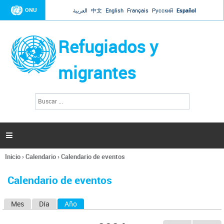
Jump to navigation
ONU
العربية
中文
English
Français
Русский
Español
Refugiados y
migrantes
B
F
u
o
s
r
c
a
m
r

u
l
Inicio
›
Calendario
›
Calendario de eventos
a
Se
r
encuentra
i
Calendario de eventos
usted
o
aquí
d
Mes
Día
Año
(solapa activa)
S
e
b
o