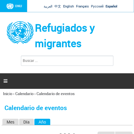
Jump to navigation
ONU
العربية
中文
English
Français
Русский
Español
Refugiados y
migrantes
B
F
u
o
s
r
c
a
m
r

u
l
Inicio
›
Calendario
›
Calendario de eventos
a
Se
r
encuentra
i
Calendario de eventos
usted
o
aquí
d
Mes
Día
Año
(solapa activa)
S
e
b
o