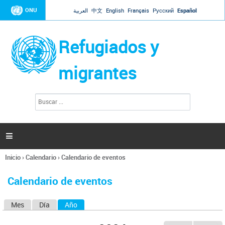
Jump to navigation
ONU
العربية
中文
English
Français
Русский
Español
Refugiados y
migrantes
B
F
u
o
s
r
c
a
m
r

u
l
Inicio
›
Calendario
›
Calendario de eventos
a
Se
r
encuentra
i
Calendario de eventos
usted
o
aquí
d
Mes
Día
Año
(solapa activa)
S
e
b
o