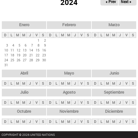
ú
2024
« Prev
Next »
l
s
a
q
p
u
e
a
Enero
Febrero
Marzo
d
s
a
D
L
M
M
J
V
S
D
L
M
M
J
V
S
D
L
M
M
J
V
S
p
1
2
3
4
5
6
7
8
9
r
10
11
12
13
14
15
16
i
17
18
19
20
21
22
23
24
25
26
27
28
29
30
n
31
c
Abril
Mayo
Junio
i
p
D
L
M
M
J
V
S
D
L
M
M
J
V
S
D
L
M
M
J
V
S
a
Julio
Agosto
Septiembre
l
D
L
M
M
J
V
S
D
L
M
M
J
V
S
D
L
M
M
J
V
S
e
Octubre
Noviembre
Diciembre
s
D
L
M
M
J
V
S
D
L
M
M
J
V
S
D
L
M
M
J
V
S
COPYRIGHT © 2026 UNITED NATIONS