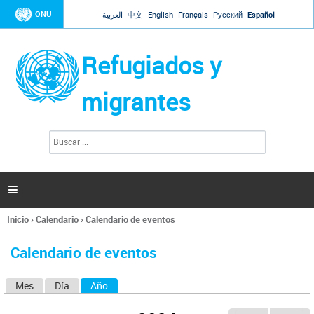
Jump to navigation
ONU
العربية
中文
English
Français
Русский
Español
Refugiados y
migrantes
B
F
u
o
s
r
c
a
m
r

u
l
Inicio
›
Calendario
›
Calendario de eventos
a
Se
r
encuentra
i
Calendario de eventos
usted
o
aquí
d
Mes
Día
Año
(solapa activa)
S
e
b
o