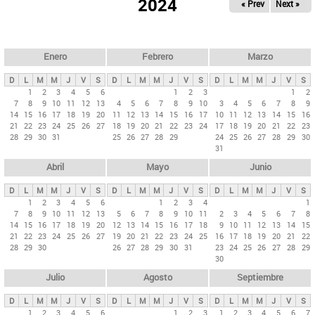
ú
2024
« Prev
Next »
l
s
a
q
p
u
e
a
Enero
Febrero
Marzo
d
s
a
D
L
M
M
J
V
S
D
L
M
M
J
V
S
D
L
M
M
J
V
S
p
1
2
3
4
5
6
1
2
3
1
2
7
8
9
10
11
12
13
4
5
6
7
8
9
10
3
4
5
6
7
8
9
r
14
15
16
17
18
19
20
11
12
13
14
15
16
17
10
11
12
13
14
15
16
i
21
22
23
24
25
26
27
18
19
20
21
22
23
24
17
18
19
20
21
22
23
28
29
30
31
25
26
27
28
29
24
25
26
27
28
29
30
n
31
c
Abril
Mayo
Junio
i
p
D
L
M
M
J
V
S
D
L
M
M
J
V
S
D
L
M
M
J
V
S
1
2
3
4
5
6
1
2
3
4
1
a
7
8
9
10
11
12
13
5
6
7
8
9
10
11
2
3
4
5
6
7
8
l
14
15
16
17
18
19
20
12
13
14
15
16
17
18
9
10
11
12
13
14
15
21
22
23
24
25
26
27
19
20
21
22
23
24
25
16
17
18
19
20
21
22
e
28
29
30
26
27
28
29
30
31
23
24
25
26
27
28
29
s
30
Julio
Agosto
Septiembre
D
L
M
M
J
V
S
D
L
M
M
J
V
S
D
L
M
M
J
V
S
1
2
3
4
5
6
1
2
3
1
2
3
4
5
6
7