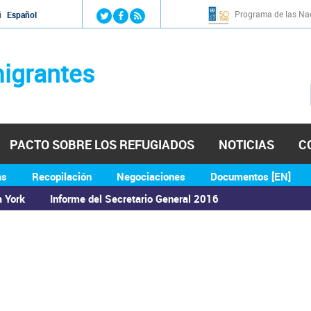
Jump to navigation
Programa de las Nac
й
Español
igrantes
PACTO SOBRE LOS REFUGIADOS
NOTICIAS
C
as
Recopilación
Negociaciones
Documentos [EN]
a York
Informe del Secretario General 2016