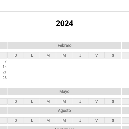
2024
Febrero
D
L
M
M
J
V
S
7
14
21
28
Mayo
D
L
M
M
J
V
S
Agosto
D
L
M
M
J
V
S