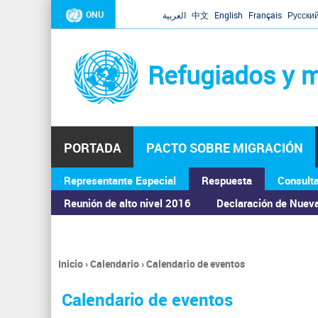
ONU
العربية
中文
English
Français
Русски
Refugiados y m
PORTADA
PACTO SOBRE MIGRACIÓN
Representante Especial
Respuesta
Consult
ASAMBLEA GENERAL
Reunión de alto nivel 2016
Declaración de Nuev
Inicio
›
Calendario
›
Calendario de eventos
Se
encuentra
Calendario de eventos
usted