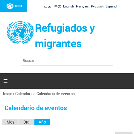
Jump to navigation
ONU
العربية
中文
English
Français
Русский
Español
Refugiados y
migrantes
B
F
u
o
s
r
c
a
m
r

u
l
Inicio
›
Calendario
›
Calendario de eventos
a
Se
r
encuentra
i
Calendario de eventos
usted
o
aquí
d
Mes
Día
Año
(solapa activa)
S
e
b
o