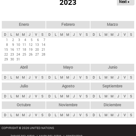
ú
2023
Next »
l
s
a
q
p
u
e
a
Enero
Febrero
Marzo
d
s
a
D
L
M
M
J
V
S
D
L
M
M
J
V
S
D
L
M
M
J
V
S
p
1
2
3
4
5
6
7
8
9
10
11
12
13
14
r
15
16
17
18
19
20
21
i
22
23
24
25
26
27
28
29
30
31
n
Abril
Mayo
Junio
c
i
D
L
M
M
J
V
S
D
L
M
M
J
V
S
D
L
M
M
J
V
S
p
Julio
Agosto
Septiembre
a
D
L
M
M
J
V
S
D
L
M
M
J
V
S
D
L
M
M
J
V
S
l
e
Octubre
Noviembre
Diciembre
s
D
L
M
M
J
V
S
D
L
M
M
J
V
S
D
L
M
M
J
V
S
COPYRIGHT © 2026 UNITED NATIONS