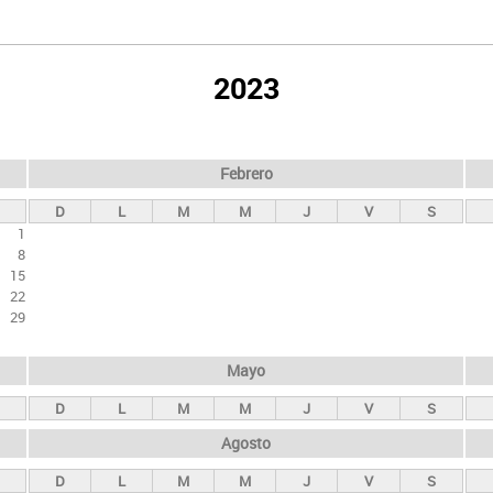
2023
Febrero
D
L
M
M
J
V
S
1
8
15
22
29
Mayo
D
L
M
M
J
V
S
Agosto
D
L
M
M
J
V
S