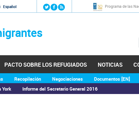
Jump to navigation
Programa de las Nac
й
Español
igrantes
PACTO SOBRE LOS REFUGIADOS
NOTICIAS
C
as
Recopilación
Negociaciones
Documentos [EN]
a York
Informe del Secretario General 2016