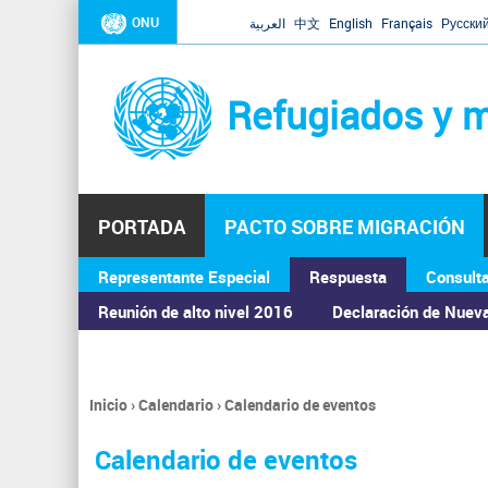
ONU
العربية
中文
English
Français
Русски
Refugiados y m
PORTADA
PACTO SOBRE MIGRACIÓN
Representante Especial
Respuesta
Consult
ASAMBLEA GENERAL
Reunión de alto nivel 2016
Declaración de Nuev
Inicio
›
Calendario
›
Calendario de eventos
Se
encuentra
Calendario de eventos
usted