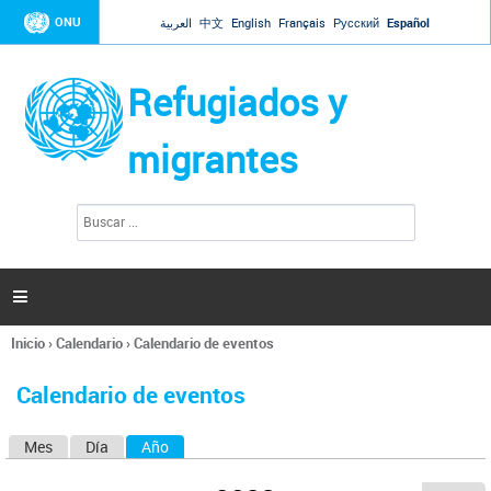
Jump to navigation
ONU
العربية
中文
English
Français
Русский
Español
Refugiados y
migrantes
B
F
u
o
s
r
c
a
m
r

u
l
Inicio
›
Calendario
›
Calendario de eventos
a
Se
r
encuentra
i
Calendario de eventos
usted
o
aquí
d
Mes
Día
Año
(solapa activa)
S
e
b
o