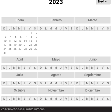
ú
2023
Next »
l
s
a
q
p
u
e
a
Enero
Febrero
Marzo
d
s
a
D
L
M
M
J
V
S
D
L
M
M
J
V
S
D
L
M
M
J
V
S
p
1
2
3
4
5
6
7
8
9
r
10
11
12
13
14
15
16
i
17
18
19
20
21
22
23
24
25
26
27
28
29
30
n
31
c
Abril
Mayo
Junio
i
p
D
L
M
M
J
V
S
D
L
M
M
J
V
S
D
L
M
M
J
V
S
a
Julio
Agosto
Septiembre
l
D
L
M
M
J
V
S
D
L
M
M
J
V
S
D
L
M
M
J
V
S
e
Octubre
Noviembre
Diciembre
s
D
L
M
M
J
V
S
D
L
M
M
J
V
S
D
L
M
M
J
V
S
COPYRIGHT © 2026 UNITED NATIONS