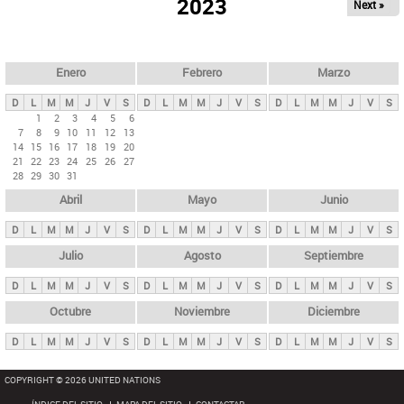
ú
2023
Next »
l
s
a
q
p
u
e
a
Enero
Febrero
Marzo
d
s
a
D
L
M
M
J
V
S
D
L
M
M
J
V
S
D
L
M
M
J
V
S
p
1
2
3
4
5
6
7
8
9
10
11
12
13
r
14
15
16
17
18
19
20
i
21
22
23
24
25
26
27
28
29
30
31
n
Abril
Mayo
Junio
c
i
D
L
M
M
J
V
S
D
L
M
M
J
V
S
D
L
M
M
J
V
S
p
Julio
Agosto
Septiembre
a
D
L
M
M
J
V
S
D
L
M
M
J
V
S
D
L
M
M
J
V
S
l
e
Octubre
Noviembre
Diciembre
s
D
L
M
M
J
V
S
D
L
M
M
J
V
S
D
L
M
M
J
V
S
COPYRIGHT © 2026 UNITED NATIONS