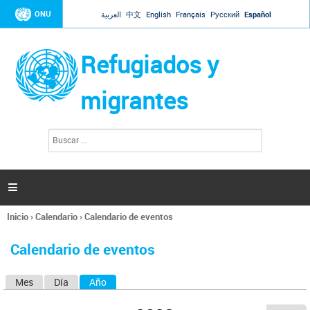
Jump to navigation
ONU
العربية
中文
English
Français
Русский
Español
Refugiados y
migrantes
B
F
u
o
s
r
c
a
m
r

u
l
Inicio
›
Calendario
›
Calendario de eventos
a
Se
r
encuentra
i
Calendario de eventos
usted
o
aquí
d
Mes
Día
Año
(solapa activa)
S
e
b
o