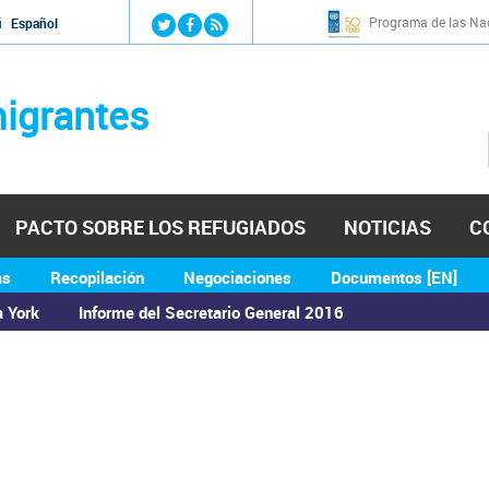
Jump to navigation
Programa de las Nac
й
Español
igrantes
PACTO SOBRE LOS REFUGIADOS
NOTICIAS
C
as
Recopilación
Negociaciones
Documentos [EN]
a York
Informe del Secretario General 2016