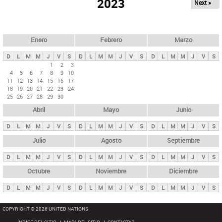
ú
2023
Next »
l
s
a
q
p
u
e
a
Enero
Febrero
Marzo
d
s
a
D
L
M
M
J
V
S
D
L
M
M
J
V
S
D
L
M
M
J
V
S
p
1
2
3
4
5
6
7
8
9
10
r
11
12
13
14
15
16
17
i
18
19
20
21
22
23
24
25
26
27
28
29
30
n
Abril
Mayo
Junio
c
i
D
L
M
M
J
V
S
D
L
M
M
J
V
S
D
L
M
M
J
V
S
p
Julio
Agosto
Septiembre
a
D
L
M
M
J
V
S
D
L
M
M
J
V
S
D
L
M
M
J
V
S
l
e
Octubre
Noviembre
Diciembre
s
D
L
M
M
J
V
S
D
L
M
M
J
V
S
D
L
M
M
J
V
S
COPYRIGHT © 2026 UNITED NATIONS