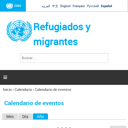
Jump to navigation
ONU
العربية
中文
English
Français
Русский
Español
Refugiados y
migrantes
B
F
u
o
s
r
c
a
m
r

u
l
Inicio
›
Calendario
›
Calendario de eventos
a
Se
r
encuentra
i
Calendario de eventos
usted
o
aquí
d
Mes
Día
Año
(solapa activa)
S
e
b
o