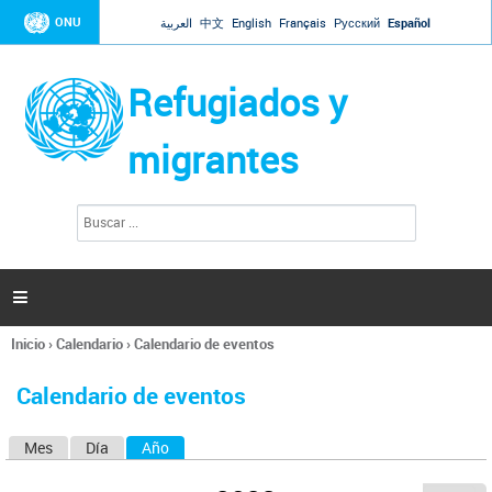
Jump to navigation
ONU
العربية
中文
English
Français
Русский
Español
Refugiados y
migrantes
B
F
u
o
s
r
c
a
m
r

u
l
Inicio
›
Calendario
›
Calendario de eventos
a
Se
r
encuentra
i
Calendario de eventos
usted
o
aquí
d
Mes
Día
Año
(solapa activa)
S
e
b
o