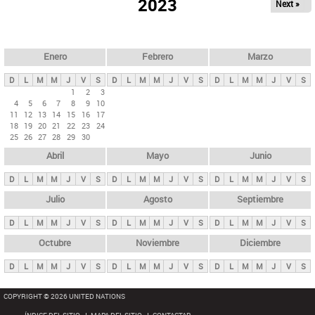
ú
2023
Next »
l
s
a
q
p
u
e
a
Enero
Febrero
Marzo
d
s
a
D
L
M
M
J
V
S
D
L
M
M
J
V
S
D
L
M
M
J
V
S
p
1
2
3
4
5
6
7
8
9
10
r
11
12
13
14
15
16
17
i
18
19
20
21
22
23
24
25
26
27
28
29
30
n
Abril
Mayo
Junio
c
i
D
L
M
M
J
V
S
D
L
M
M
J
V
S
D
L
M
M
J
V
S
p
Julio
Agosto
Septiembre
a
D
L
M
M
J
V
S
D
L
M
M
J
V
S
D
L
M
M
J
V
S
l
e
Octubre
Noviembre
Diciembre
s
D
L
M
M
J
V
S
D
L
M
M
J
V
S
D
L
M
M
J
V
S
COPYRIGHT © 2026 UNITED NATIONS