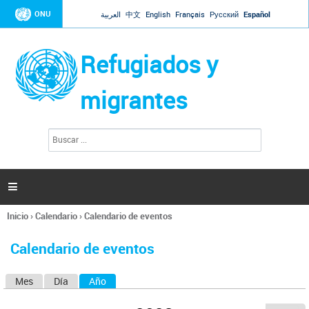
Jump to navigation
ONU
العربية
中文
English
Français
Русский
Español
Refugiados y
migrantes
B
F
u
o
s
r
c
a
m
r

u
l
Inicio
›
Calendario
›
Calendario de eventos
a
Se
r
encuentra
i
Calendario de eventos
usted
o
aquí
d
Mes
Día
Año
(solapa activa)
S
e
b
o