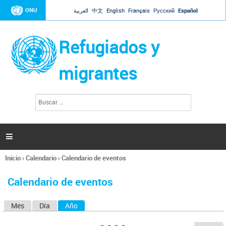
Jump to navigation
ONU
العربية
中文
English
Français
Русский
Español
Refugiados y
migrantes
B
F
u
o
s
r
c
a
m
r

u
l
Inicio
›
Calendario
›
Calendario de eventos
a
Se
r
encuentra
i
Calendario de eventos
usted
o
aquí
d
Mes
Día
Año
(solapa activa)
S
e
b
o