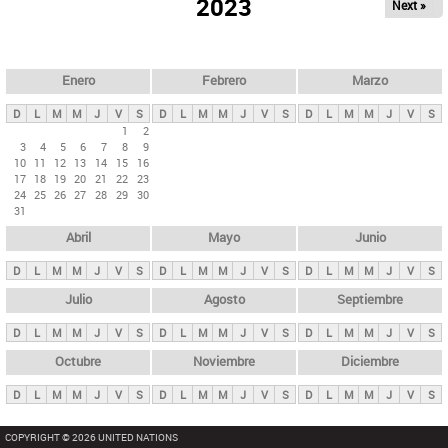
ú
2023
Next »
l
s
a
q
p
u
e
a
Enero
Febrero
Marzo
d
s
a
D
L
M
M
J
V
S
D
L
M
M
J
V
S
D
L
M
M
J
V
S
p
1
2
3
4
5
6
7
8
9
r
10
11
12
13
14
15
16
i
17
18
19
20
21
22
23
24
25
26
27
28
29
30
n
31
c
Abril
Mayo
Junio
i
p
D
L
M
M
J
V
S
D
L
M
M
J
V
S
D
L
M
M
J
V
S
a
Julio
Agosto
Septiembre
l
D
L
M
M
J
V
S
D
L
M
M
J
V
S
D
L
M
M
J
V
S
e
Octubre
Noviembre
Diciembre
s
D
L
M
M
J
V
S
D
L
M
M
J
V
S
D
L
M
M
J
V
S
COPYRIGHT © 2026 UNITED NATIONS