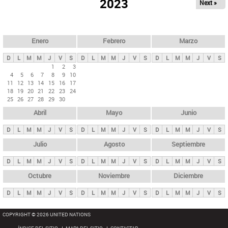
ú
2023
Next »
l
s
a
q
p
u
e
a
Enero
Febrero
Marzo
d
s
a
D
L
M
M
J
V
S
D
L
M
M
J
V
S
D
L
M
M
J
V
S
p
1
2
3
4
5
6
7
8
9
10
r
11
12
13
14
15
16
17
i
18
19
20
21
22
23
24
25
26
27
28
29
30
n
Abril
Mayo
Junio
c
i
D
L
M
M
J
V
S
D
L
M
M
J
V
S
D
L
M
M
J
V
S
p
Julio
Agosto
Septiembre
a
D
L
M
M
J
V
S
D
L
M
M
J
V
S
D
L
M
M
J
V
S
l
e
Octubre
Noviembre
Diciembre
s
D
L
M
M
J
V
S
D
L
M
M
J
V
S
D
L
M
M
J
V
S
COPYRIGHT © 2026 UNITED NATIONS