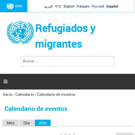
Jump to navigation
ONU
العربية
中文
English
Français
Русский
Español
Refugiados y
migrantes
B
F
u
o
s
r
c
a
m
r

u
l
Inicio
›
Calendario
›
Calendario de eventos
a
Se
r
encuentra
i
Calendario de eventos
usted
o
aquí
d
Mes
Día
Año
(solapa activa)
S
e
b
o