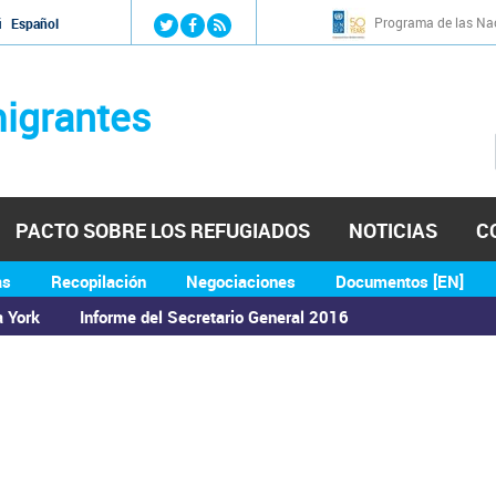
Jump to navigation
Programa de las Nac
й
Español
igrantes
PACTO SOBRE LOS REFUGIADOS
NOTICIAS
C
as
Recopilación
Negociaciones
Documentos [EN]
a York
Informe del Secretario General 2016