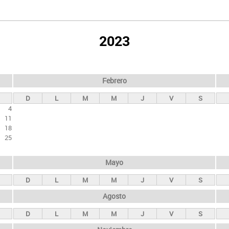
2023
Febrero
D
L
M
M
J
V
S
4
11
18
25
Mayo
D
L
M
M
J
V
S
Agosto
D
L
M
M
J
V
S