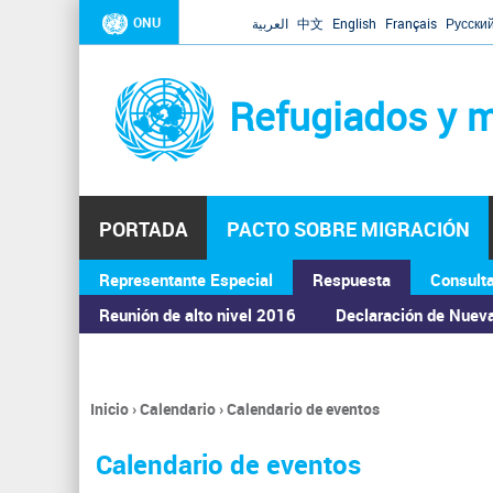
ONU
العربية
中文
English
Français
Русски
Refugiados y m
PORTADA
PACTO SOBRE MIGRACIÓN
Representante Especial
Respuesta
Consult
ASAMBLEA GENERAL
Reunión de alto nivel 2016
Declaración de Nuev
Inicio
›
Calendario
›
Calendario de eventos
Se
encuentra
Calendario de eventos
usted