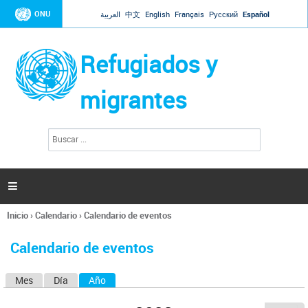
Jump to navigation
ONU
العربية
中文
English
Français
Русский
Español
Refugiados y
migrantes
B
F
u
o
s
r
c
a
m
r

u
l
Inicio
›
Calendario
›
Calendario de eventos
a
Se
r
encuentra
i
Calendario de eventos
usted
o
aquí
d
Mes
Día
Año
(solapa activa)
S
e
b
o