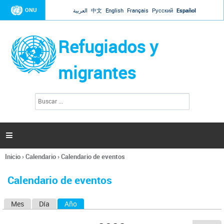
Jump to navigation
ONU
العربية
中文
English
Français
Русский
Español
Refugiados y
migrantes
B
F
u
o
s
r
c
a
m
r

u
l
Inicio
›
Calendario
›
Calendario de eventos
a
Se
r
encuentra
i
Calendario de eventos
usted
o
aquí
d
Mes
Día
Año
(solapa activa)
S
e
b
o