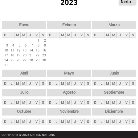
ú
2023
Next »
l
s
a
q
p
u
e
a
Enero
Febrero
Marzo
d
s
a
D
L
M
M
J
V
S
D
L
M
M
J
V
S
D
L
M
M
J
V
S
p
1
2
3
4
5
6
7
8
9
r
10
11
12
13
14
15
16
i
17
18
19
20
21
22
23
24
25
26
27
28
29
30
n
31
c
Abril
Mayo
Junio
i
p
D
L
M
M
J
V
S
D
L
M
M
J
V
S
D
L
M
M
J
V
S
a
Julio
Agosto
Septiembre
l
D
L
M
M
J
V
S
D
L
M
M
J
V
S
D
L
M
M
J
V
S
e
Octubre
Noviembre
Diciembre
s
D
L
M
M
J
V
S
D
L
M
M
J
V
S
D
L
M
M
J
V
S
COPYRIGHT © 2026 UNITED NATIONS