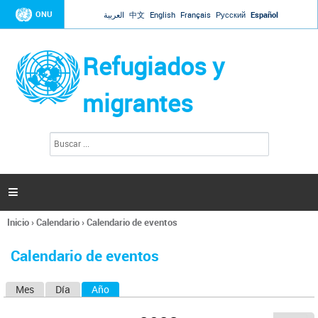
Jump to navigation
ONU
العربية
中文
English
Français
Русский
Español
Refugiados y
migrantes
B
F
u
o
s
r
c
a
m
r

u
l
Inicio
›
Calendario
›
Calendario de eventos
a
Se
r
encuentra
i
Calendario de eventos
usted
o
aquí
d
Mes
Día
Año
(solapa activa)
S
e
b
o