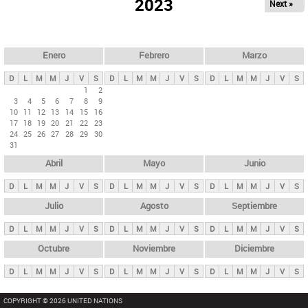
ú
2023
Next »
l
s
a
q
p
u
e
a
Enero
Febrero
Marzo
d
s
a
D
L
M
M
J
V
S
D
L
M
M
J
V
S
D
L
M
M
J
V
S
p
1
2
3
4
5
6
7
8
9
r
10
11
12
13
14
15
16
i
17
18
19
20
21
22
23
24
25
26
27
28
29
30
n
31
c
Abril
Mayo
Junio
i
p
D
L
M
M
J
V
S
D
L
M
M
J
V
S
D
L
M
M
J
V
S
a
Julio
Agosto
Septiembre
l
D
L
M
M
J
V
S
D
L
M
M
J
V
S
D
L
M
M
J
V
S
e
Octubre
Noviembre
Diciembre
s
D
L
M
M
J
V
S
D
L
M
M
J
V
S
D
L
M
M
J
V
S
COPYRIGHT © 2026 UNITED NATIONS