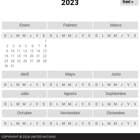
ú
2023
Next »
l
s
a
q
p
u
e
a
Enero
Febrero
Marzo
d
s
a
D
L
M
M
J
V
S
D
L
M
M
J
V
S
D
L
M
M
J
V
S
p
1
2
3
4
5
6
7
8
r
9
10
11
12
13
14
15
i
16
17
18
19
20
21
22
23
24
25
26
27
28
29
n
30
31
c
Abril
Mayo
Junio
i
p
D
L
M
M
J
V
S
D
L
M
M
J
V
S
D
L
M
M
J
V
S
a
Julio
Agosto
Septiembre
l
D
L
M
M
J
V
S
D
L
M
M
J
V
S
D
L
M
M
J
V
S
e
Octubre
Noviembre
Diciembre
s
D
L
M
M
J
V
S
D
L
M
M
J
V
S
D
L
M
M
J
V
S
COPYRIGHT © 2026 UNITED NATIONS