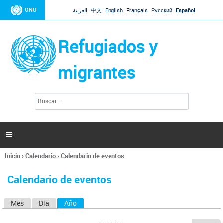
Jump to navigation
ONU
العربية
中文
English
Français
Русский
Español
Refugiados y
migrantes
B
F
u
o
s
r
c
a
m
r

u
l
Inicio
›
Calendario
›
Calendario de eventos
a
Se
r
encuentra
i
Calendario de eventos
usted
o
aquí
d
Mes
Día
Año
(solapa activa)
S
e
b
o