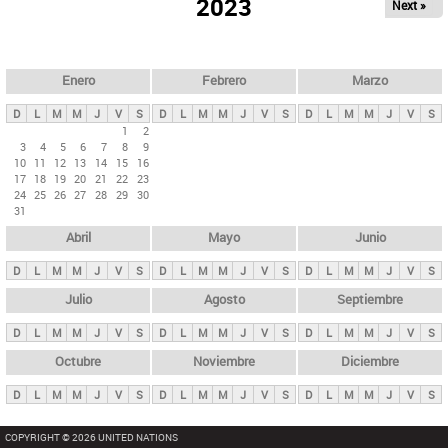
ú
2023
Next »
l
s
a
q
p
u
e
a
Enero
Febrero
Marzo
d
s
a
D
L
M
M
J
V
S
D
L
M
M
J
V
S
D
L
M
M
J
V
S
p
1
2
3
4
5
6
7
8
9
r
10
11
12
13
14
15
16
i
17
18
19
20
21
22
23
24
25
26
27
28
29
30
n
31
c
Abril
Mayo
Junio
i
p
D
L
M
M
J
V
S
D
L
M
M
J
V
S
D
L
M
M
J
V
S
a
Julio
Agosto
Septiembre
l
D
L
M
M
J
V
S
D
L
M
M
J
V
S
D
L
M
M
J
V
S
e
Octubre
Noviembre
Diciembre
s
D
L
M
M
J
V
S
D
L
M
M
J
V
S
D
L
M
M
J
V
S
COPYRIGHT © 2026 UNITED NATIONS