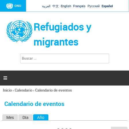
Jump to navigation
ONU
العربية
中文
English
Français
Русский
Español
Refugiados y
migrantes
B
F
u
o
s
r
c
a
m
r

u
l
Inicio
›
Calendario
›
Calendario de eventos
a
Se
r
encuentra
i
Calendario de eventos
usted
o
aquí
d
Mes
Día
Año
(solapa activa)
S
e
b
o