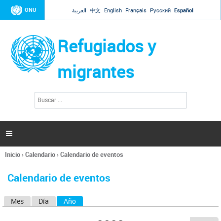
Jump to navigation
ONU
العربية
中文
English
Français
Русский
Español
Refugiados y
migrantes
B
F
u
o
s
r
c
a
m
r

u
l
Inicio
›
Calendario
›
Calendario de eventos
a
Se
r
encuentra
i
Calendario de eventos
usted
o
aquí
d
Mes
Día
Año
(solapa activa)
S
e
b
o