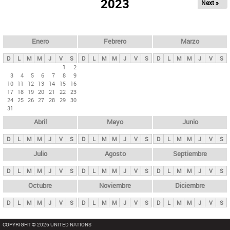
ú
2023
Next »
l
s
a
q
p
u
e
a
Enero
Febrero
Marzo
d
s
a
D
L
M
M
J
V
S
D
L
M
M
J
V
S
D
L
M
M
J
V
S
p
1
2
3
4
5
6
7
8
9
r
10
11
12
13
14
15
16
i
17
18
19
20
21
22
23
24
25
26
27
28
29
30
n
31
c
Abril
Mayo
Junio
i
p
D
L
M
M
J
V
S
D
L
M
M
J
V
S
D
L
M
M
J
V
S
a
Julio
Agosto
Septiembre
l
D
L
M
M
J
V
S
D
L
M
M
J
V
S
D
L
M
M
J
V
S
e
Octubre
Noviembre
Diciembre
s
D
L
M
M
J
V
S
D
L
M
M
J
V
S
D
L
M
M
J
V
S
COPYRIGHT © 2026 UNITED NATIONS