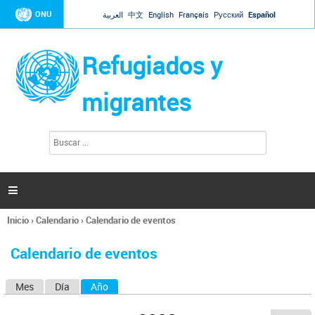
Jump to navigation
ONU
العربية
中文
English
Français
Русский
Español
Refugiados y
migrantes
B
F
u
o
s
r
c
a
m
r

u
l
Inicio
›
Calendario
›
Calendario de eventos
a
Se
r
encuentra
i
Calendario de eventos
usted
o
aquí
d
Mes
Día
Año
(solapa activa)
S
e
b
o