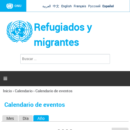
Jump to navigation
ONU
العربية
中文
English
Français
Русский
Español
Refugiados y
migrantes
B
F
u
o
s
r
c
a
m
r

u
l
Inicio
›
Calendario
›
Calendario de eventos
a
Se
r
encuentra
i
Calendario de eventos
usted
o
aquí
d
Mes
Día
Año
(solapa activa)
S
e
b
o