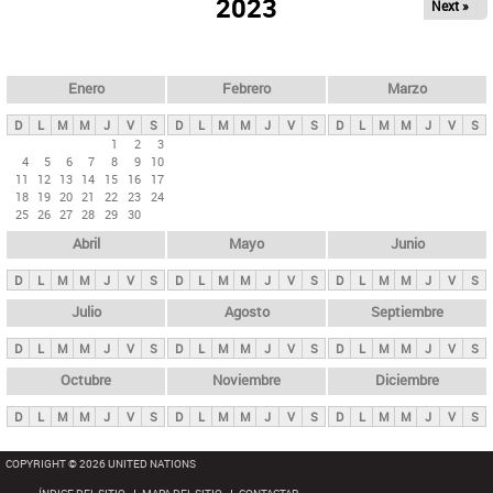
ú
2023
Next »
l
s
a
q
p
u
e
a
Enero
Febrero
Marzo
d
s
a
D
L
M
M
J
V
S
D
L
M
M
J
V
S
D
L
M
M
J
V
S
p
1
2
3
4
5
6
7
8
9
10
r
11
12
13
14
15
16
17
i
18
19
20
21
22
23
24
25
26
27
28
29
30
n
Abril
Mayo
Junio
c
i
D
L
M
M
J
V
S
D
L
M
M
J
V
S
D
L
M
M
J
V
S
p
Julio
Agosto
Septiembre
a
D
L
M
M
J
V
S
D
L
M
M
J
V
S
D
L
M
M
J
V
S
l
e
Octubre
Noviembre
Diciembre
s
D
L
M
M
J
V
S
D
L
M
M
J
V
S
D
L
M
M
J
V
S
COPYRIGHT © 2026 UNITED NATIONS