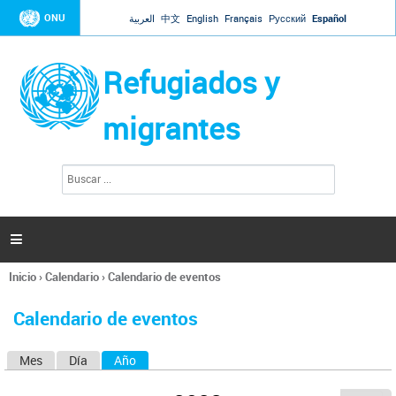
Jump to navigation
ONU
العربية
中文
English
Français
Русский
Español
Refugiados y
migrantes
B
F
u
o
s
r
c
a
m
r

u
l
Inicio
›
Calendario
›
Calendario de eventos
a
Se
r
encuentra
i
Calendario de eventos
usted
o
aquí
d
Mes
Día
Año
(solapa activa)
S
e
b
o