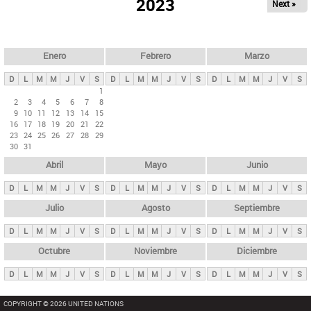
ú
2023
Next »
l
s
a
q
p
u
e
a
Enero
Febrero
Marzo
d
s
a
D
L
M
M
J
V
S
D
L
M
M
J
V
S
D
L
M
M
J
V
S
p
1
2
3
4
5
6
7
8
r
9
10
11
12
13
14
15
i
16
17
18
19
20
21
22
23
24
25
26
27
28
29
n
30
31
c
Abril
Mayo
Junio
i
p
D
L
M
M
J
V
S
D
L
M
M
J
V
S
D
L
M
M
J
V
S
a
Julio
Agosto
Septiembre
l
D
L
M
M
J
V
S
D
L
M
M
J
V
S
D
L
M
M
J
V
S
e
Octubre
Noviembre
Diciembre
s
D
L
M
M
J
V
S
D
L
M
M
J
V
S
D
L
M
M
J
V
S
COPYRIGHT © 2026 UNITED NATIONS