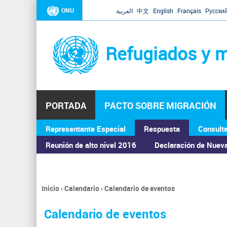
ONU
العربية
中文
English
Français
Русски
Refugiados y m
PORTADA
PACTO SOBRE MIGRACIÓN
Representante Especial
Respuesta
Consult
ASAMBLEA GENERAL
Reunión de alto nivel 2016
Declaración de Nuev
Inicio
›
Calendario
›
Calendario de eventos
Se
encuentra
Calendario de eventos
usted