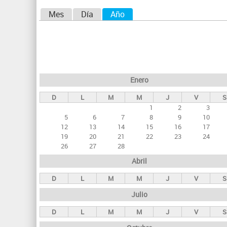
aquí
S
Mes
Día
Año
(solapa activa)
o
l
a
p
Enero
a
D
L
M
M
J
V
S
s
1
2
3
p
5
6
7
8
9
10
r
12
13
14
15
16
17
19
20
21
22
23
24
i
26
27
28
n
Abril
c
D
L
M
M
J
V
S
i
Julio
p
a
D
L
M
M
J
V
S