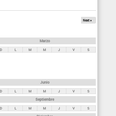
q
u
e
Next »
d
a
Marzo
D
L
M
M
J
V
S
Junio
D
L
M
M
J
V
S
Septiembre
D
L
M
M
J
V
S