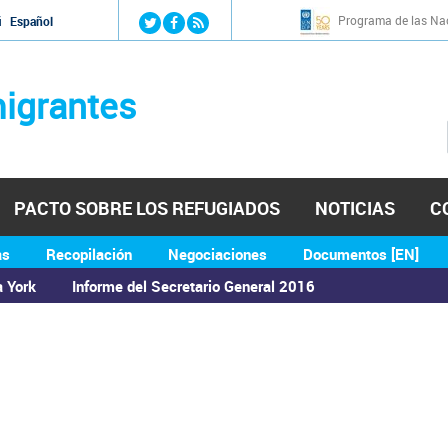
Jump to navigation
Programa de las Nac
й
Español
igrantes
PACTO SOBRE LOS REFUGIADOS
NOTICIAS
C
as
Recopilación
Negociaciones
Documentos [EN]
a York
Informe del Secretario General 2016