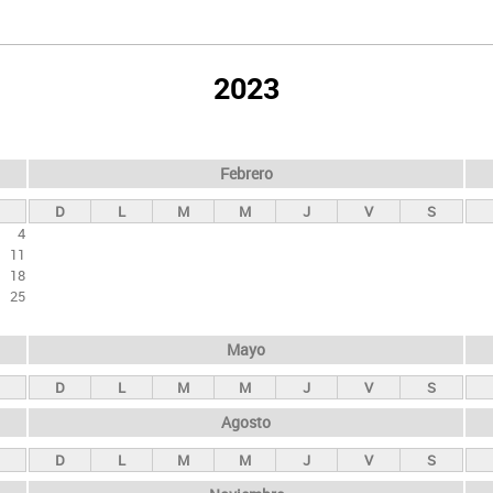
2023
Febrero
D
L
M
M
J
V
S
4
11
18
25
Mayo
D
L
M
M
J
V
S
Agosto
D
L
M
M
J
V
S