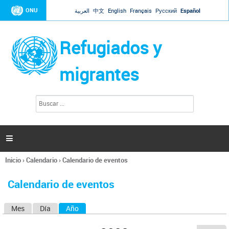
Jump to navigation
ONU
العربية
中文
English
Français
Русский
Español
Refugiados y
migrantes
B
F
u
o
s
r
c
a
m
r

u
l
Inicio
›
Calendario
›
Calendario de eventos
a
Se
r
encuentra
i
Calendario de eventos
usted
o
aquí
d
Mes
Día
Año
(solapa activa)
S
e
b
o