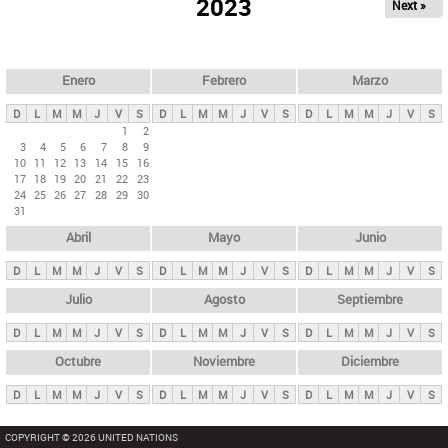
ú
2023
Next »
l
s
a
q
p
u
e
a
Enero
Febrero
Marzo
d
s
a
D
L
M
M
J
V
S
D
L
M
M
J
V
S
D
L
M
M
J
V
S
p
1
2
3
4
5
6
7
8
9
r
10
11
12
13
14
15
16
i
17
18
19
20
21
22
23
24
25
26
27
28
29
30
n
31
c
Abril
Mayo
Junio
i
p
D
L
M
M
J
V
S
D
L
M
M
J
V
S
D
L
M
M
J
V
S
a
Julio
Agosto
Septiembre
l
D
L
M
M
J
V
S
D
L
M
M
J
V
S
D
L
M
M
J
V
S
e
Octubre
Noviembre
Diciembre
s
D
L
M
M
J
V
S
D
L
M
M
J
V
S
D
L
M
M
J
V
S
COPYRIGHT © 2026 UNITED NATIONS