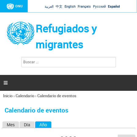
Jump to navigation
ONU
العربية
中文
English
Français
Русский
Español
Refugiados y
migrantes
B
F
u
o
s
r
c
a
m
r

u
l
Inicio
›
Calendario
›
Calendario de eventos
a
Se
r
encuentra
i
Calendario de eventos
usted
o
aquí
d
Mes
Día
Año
(solapa activa)
S
e
b
o