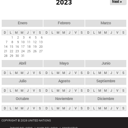
ú
2023
Next »
l
s
a
q
p
u
e
a
Enero
Febrero
Marzo
d
s
a
D
L
M
M
J
V
S
D
L
M
M
J
V
S
D
L
M
M
J
V
S
p
1
2
3
4
5
6
7
8
9
10
11
12
13
r
14
15
16
17
18
19
20
i
21
22
23
24
25
26
27
28
29
30
31
n
Abril
Mayo
Junio
c
i
D
L
M
M
J
V
S
D
L
M
M
J
V
S
D
L
M
M
J
V
S
p
Julio
Agosto
Septiembre
a
D
L
M
M
J
V
S
D
L
M
M
J
V
S
D
L
M
M
J
V
S
l
e
Octubre
Noviembre
Diciembre
s
D
L
M
M
J
V
S
D
L
M
M
J
V
S
D
L
M
M
J
V
S
COPYRIGHT © 2026 UNITED NATIONS