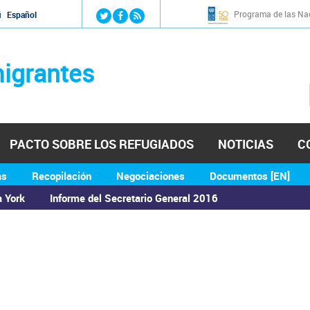
Jump to navigation
Programa de las Nac
й
Español
igrantes
PACTO SOBRE LOS REFUGIADOS
NOTICIAS
C
as
Recopilación
Negociaciones
Documentos [EN]
a York
Informe del Secretario General 2016