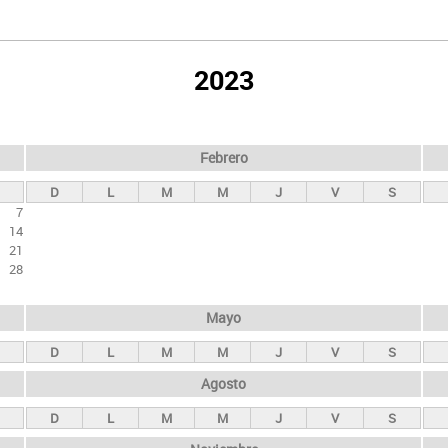
2023
Febrero
D
L
M
M
J
V
S
7
14
21
28
Mayo
D
L
M
M
J
V
S
Agosto
D
L
M
M
J
V
S