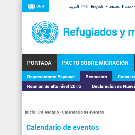
ONU
العربية
中文
English
Français
Русски
Refugiados y m
PORTADA
PACTO SOBRE MIGRACIÓN
Representante Especial
Respuesta
Consult
ASAMBLEA GENERAL
Reunión de alto nivel 2016
Declaración de Nuev
Inicio
›
Calendario
›
Calendario de eventos
Se
encuentra
Calendario de eventos
usted