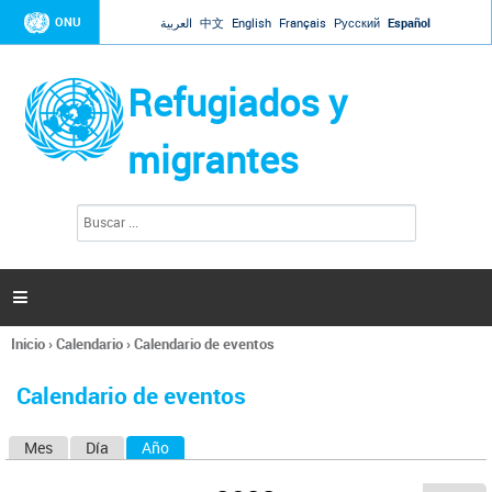
Jump to navigation
ONU
العربية
中文
English
Français
Русский
Español
Refugiados y
migrantes
B
F
u
o
s
r
c
a
m
r

u
l
Inicio
›
Calendario
›
Calendario de eventos
a
Se
r
encuentra
i
Calendario de eventos
usted
o
aquí
d
Mes
Día
Año
(solapa activa)
S
e
b
o