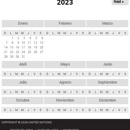
ú
2023
Next »
l
s
a
q
p
u
e
a
Enero
Febrero
Marzo
d
s
a
D
L
M
M
J
V
S
D
L
M
M
J
V
S
D
L
M
M
J
V
S
p
1
2
3
4
5
6
7
8
9
10
11
12
13
r
14
15
16
17
18
19
20
i
21
22
23
24
25
26
27
28
29
30
31
n
Abril
Mayo
Junio
c
i
D
L
M
M
J
V
S
D
L
M
M
J
V
S
D
L
M
M
J
V
S
p
Julio
Agosto
Septiembre
a
D
L
M
M
J
V
S
D
L
M
M
J
V
S
D
L
M
M
J
V
S
l
e
Octubre
Noviembre
Diciembre
s
D
L
M
M
J
V
S
D
L
M
M
J
V
S
D
L
M
M
J
V
S
COPYRIGHT © 2026 UNITED NATIONS