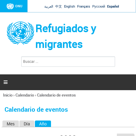
Jump to navigation
ONU
العربية
中文
English
Français
Русский
Español
Refugiados y
migrantes
B
F
u
o
s
r
c
a
m
r

u
l
Inicio
›
Calendario
›
Calendario de eventos
a
Se
r
encuentra
i
Calendario de eventos
usted
o
aquí
d
Mes
Día
Año
(solapa activa)
S
e
b
o